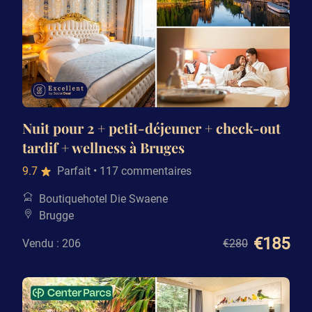
Nuit pour 2 + petit-déjeuner + check-out
tardif + wellness à Bruges
9.7
Parfait
• 117 commentaires
Boutiquehotel Die Swaene
Brugge
€185
Vendu : 206
€280