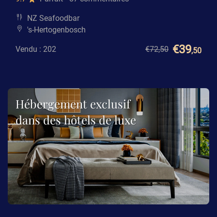
NZ Seafoodbar
's-Hertogenbosch
€39
Vendu : 202
€72
,50
,50
Hébergement exclusif
dans des hôtels de luxe