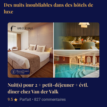
Des nuits inoubliables dans des hôtels de
luxe
Nuit(s) pour 2 + petit-déjeuner + évtl.
dîner chez Van der Valk
9.5
Parfait
• 827 commentaires