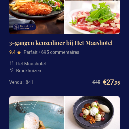
3-gangen keuzediner bij Het Maashotel
9.4
Parfait
• 695 commentaires
Het Maashotel
Broekhuizen
€27
Vendu : 841
€45
,95