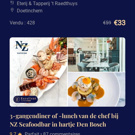
Eterij & Tapperij 't Raedthuys
Doetinchem
€33
Vendu : 428
€59
3-gangendiner of -lunch van de chef bij
NZ Seafoodbar in hartje Den Bosch
9.7
Parfait
• 87 commentaires