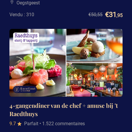
Oegstgeest
€31
Vendu : 310
€50
,55
,95
4-gangendiner van de chef + amuse bij 't
Raedthuys
9.7
Parfait
• 1.522 commentaires