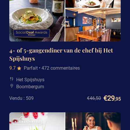
4- of 5-gangendiner van de chef bij Het
Spijshuys
9.7
Parfait
• 472 commentaires
Het Spijshuys
Boornbergum
€29
Vendu : 509
€46
,50
,95