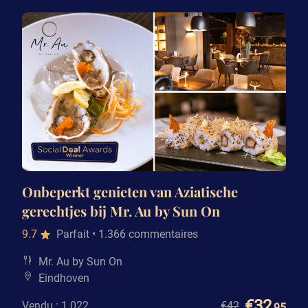
Onbeperkt genieten van Aziatische
gerechtjes bij Mr. Au by Sun On
9.7
Parfait
• 1.366 commentaires
Mr. Au by Sun On
Eindhoven
€32
Vendu : 1.022
€42
,95