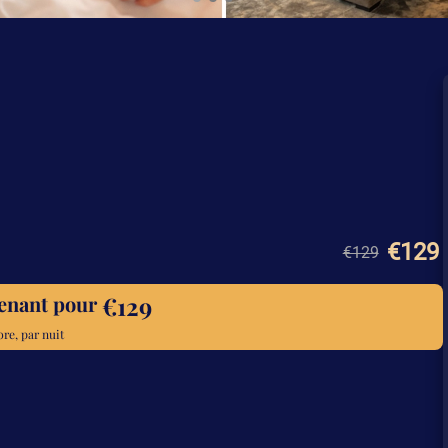
€129
€129
€129
tenant pour
re, par nuit