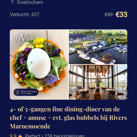
Doetinchem
€33
Verkocht: 437
€59
4- of 5-gangen fine dining-diner van de
chef + amuse + evt. glas bubbels bij Rivers
Marnemoende
9.9
Perfect
• 158 beoordelingen