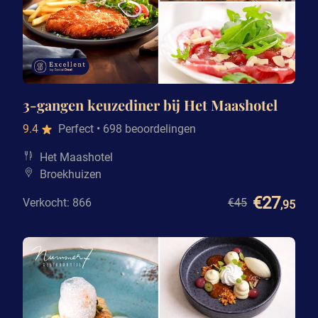
3-gangen keuzediner bij Het Maashotel
9.4
Perfect
• 698 beoordelingen
Het Maashotel
Broekhuizen
€27
Verkocht: 866
€45
,95