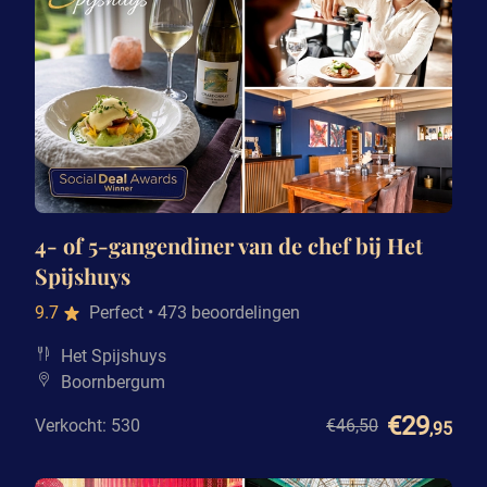
4- of 5-gangendiner van de chef bij Het
Spijshuys
9.7
Perfect
• 473 beoordelingen
Het Spijshuys
Boornbergum
€29
Verkocht: 530
€46
,50
,95