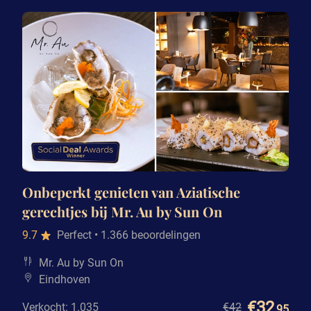
Onbeperkt genieten van Aziatische
gerechtjes bij Mr. Au by Sun On
9.7
Perfect
• 1.366 beoordelingen
Mr. Au by Sun On
Eindhoven
€32
Verkocht: 1.035
€42
,95