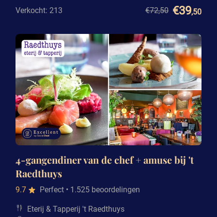
€39
Verkocht: 213
€72
,50
,50
4-gangendiner van de chef + amuse bij 't
Raedthuys
9.7
Perfect
• 1.525 beoordelingen
Eterij & Tapperij 't Raedthuys